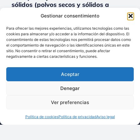
sólidos (polvos secos y sólidos a
granel) para Conductos/ Tuberías.
Gestionar consentimiento
No data was found
Para ofrecer las mejores experiencias, utilizamos tecnologías como las
cookies para almacenar y/o acceder a la información del dispositivo. El
consentimiento de estas tecnologías nos permitirá procesar datos como
el comportamiento de navegación o las identificaciones únicas en este
sitio. No consentir o retirar el consentimiento, puede afectar
Llámenos:
negativamente a ciertas características y funciones.
+34 93 238 68 68
Techsolids
está
Dónde estamos:
®
Aceptar
formado por las
C/ Francisco Giner,
empresas que
27, bajos
Denegar
integran toda la
08012 Barcelona
tecnología y los
Ver preferencias
Escríbanos:
servicios para el
info@techsolids.com
procesamiento de
Política de cookies
Política de privacidad
Aviso legal
Síganos en redes
materiales
sociales
granulados y
polvos secos