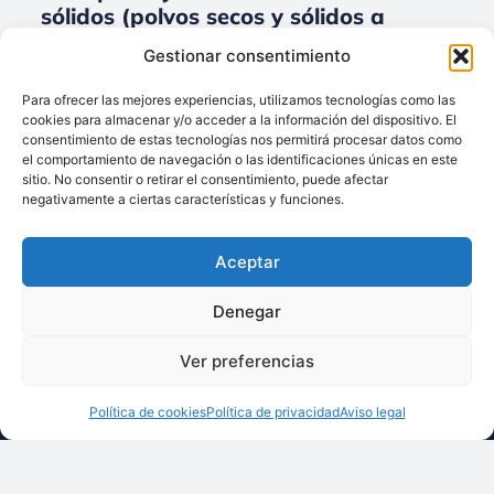
sólidos (polvos secos y sólidos a
granel) para Ingenierías.
Gestionar consentimiento
No data was found
Para ofrecer las mejores experiencias, utilizamos tecnologías como las
cookies para almacenar y/o acceder a la información del dispositivo. El
consentimiento de estas tecnologías nos permitirá procesar datos como
el comportamiento de navegación o las identificaciones únicas en este
sitio. No consentir o retirar el consentimiento, puede afectar
Llámenos:
negativamente a ciertas características y funciones.
+34 93 238 68 68
Techsolids
está
Dónde estamos:
®
Aceptar
formado por las
C/ Francisco Giner,
empresas que
27, bajos
Denegar
integran toda la
08012 Barcelona
tecnología y los
Ver preferencias
Escríbanos:
servicios para el
info@techsolids.com
procesamiento de
Política de cookies
Política de privacidad
Aviso legal
Síganos en redes
materiales
sociales
granulados y
polvos secos