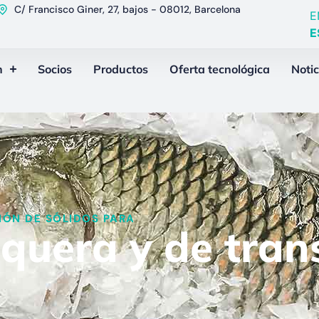
C/ Francisco Giner, 27, bajos - 08012, Barcelona
E
E
n
Socios
Productos
Oferta tecnológica
Notic
ÓN DE SÓLIDOS PARA​
squera y de tra