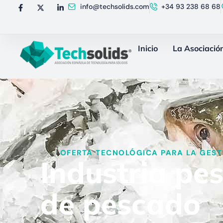
info@techsolids.com
+34 93 238 68 68
Inicio
La Asociació
OFERTA TECNOLÓGICA PARA LA GESTI
Industria pe
de pescado