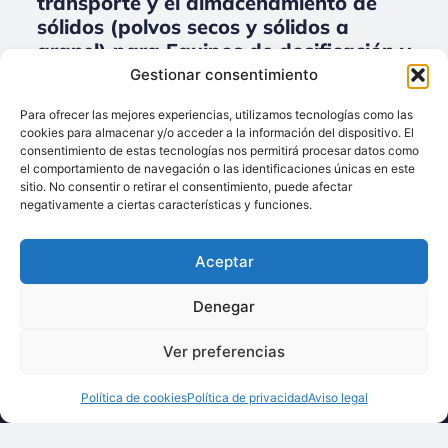
transporte y el almacenamiento de
sólidos (polvos secos y sólidos a
granel) para Equipos de dosificación y
el pesaje.
Gestionar consentimiento
No data was found
Para ofrecer las mejores experiencias, utilizamos tecnologías como las
cookies para almacenar y/o acceder a la información del dispositivo. El
consentimiento de estas tecnologías nos permitirá procesar datos como
el comportamiento de navegación o las identificaciones únicas en este
sitio. No consentir o retirar el consentimiento, puede afectar
Llámenos:
negativamente a ciertas características y funciones.
+34 93 238 68 68
Techsolids
está
Dónde estamos:
®
Aceptar
formado por las
C/ Francisco Giner,
empresas que
27, bajos
Denegar
integran toda la
08012 Barcelona
tecnología y los
Ver preferencias
Escríbanos:
servicios para el
info@techsolids.com
procesamiento de
Política de cookies
Política de privacidad
Aviso legal
Síganos en redes
materiales
sociales