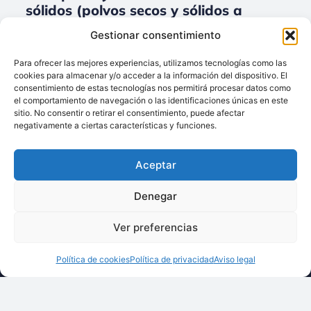
sólidos (polvos secos y sólidos a
granel) para Conductos/ Tuberías.
Gestionar consentimiento
No data was found
Para ofrecer las mejores experiencias, utilizamos tecnologías como las
cookies para almacenar y/o acceder a la información del dispositivo. El
consentimiento de estas tecnologías nos permitirá procesar datos como
el comportamiento de navegación o las identificaciones únicas en este
sitio. No consentir o retirar el consentimiento, puede afectar
Llámenos:
negativamente a ciertas características y funciones.
+34 93 238 68 68
Techsolids
está
Dónde estamos:
®
Aceptar
formado por las
C/ Francisco Giner,
empresas que
27, bajos
Denegar
integran toda la
08012 Barcelona
tecnología y los
Ver preferencias
Escríbanos:
servicios para el
info@techsolids.com
procesamiento de
Política de cookies
Política de privacidad
Aviso legal
Síganos en redes
materiales
sociales
granulados y
polvos secos