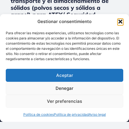
transporte y el almacenamiento de
sólidos (polvos secos y sólidos a
granel) para ATEX/ Seguridad
industrial.
Gestionar consentimiento
No data was found
Para ofrecer las mejores experiencias, utilizamos tecnologías como las
cookies para almacenar y/o acceder a la información del dispositivo. El
consentimiento de estas tecnologías nos permitirá procesar datos como
el comportamiento de navegación o las identificaciones únicas en este
sitio. No consentir o retirar el consentimiento, puede afectar
Llámenos:
negativamente a ciertas características y funciones.
+34 93 238 68 68
Techsolids
está
Dónde estamos:
®
Aceptar
formado por las
C/ Francisco Giner,
empresas que
27, bajos
Denegar
integran toda la
08012 Barcelona
tecnología y los
Ver preferencias
Escríbanos:
servicios para el
info@techsolids.com
procesamiento de
Política de cookies
Política de privacidad
Aviso legal
Síganos en redes
materiales
sociales