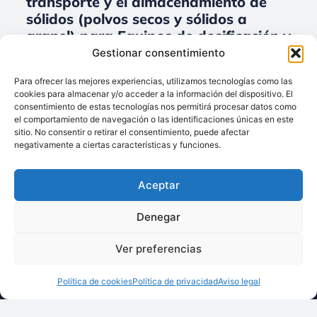
transporte y el almacenamiento de
sólidos (polvos secos y sólidos a
granel) para Equipos de dosificación y
el pesaje.
Gestionar consentimiento
No data was found
Para ofrecer las mejores experiencias, utilizamos tecnologías como las
cookies para almacenar y/o acceder a la información del dispositivo. El
consentimiento de estas tecnologías nos permitirá procesar datos como
el comportamiento de navegación o las identificaciones únicas en este
sitio. No consentir o retirar el consentimiento, puede afectar
Llámenos:
negativamente a ciertas características y funciones.
+34 93 238 68 68
Techsolids
está
Dónde estamos:
®
Aceptar
formado por las
C/ Francisco Giner,
empresas que
27, bajos
Denegar
integran toda la
08012 Barcelona
tecnología y los
Ver preferencias
Escríbanos:
servicios para el
info@techsolids.com
procesamiento de
Política de cookies
Política de privacidad
Aviso legal
Síganos en redes
materiales
sociales