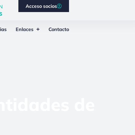
Acceso socios
N
S
ias
Enlaces
Contacto
ntidades de