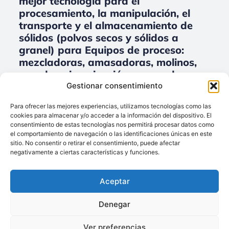
mejor tecnología para el
procesamiento, la manipulación, el
transporte y el almacenamiento de
sólidos (polvos secos y sólidos a
granel) para Equipos de proceso:
mezcladoras, amasadoras, molinos,
secado, micronización, separadores,
embalaje.
Gestionar consentimiento
No data was found
Para ofrecer las mejores experiencias, utilizamos tecnologías como las
cookies para almacenar y/o acceder a la información del dispositivo. El
consentimiento de estas tecnologías nos permitirá procesar datos como
el comportamiento de navegación o las identificaciones únicas en este
sitio. No consentir o retirar el consentimiento, puede afectar
Llámenos:
negativamente a ciertas características y funciones.
+34 93 238 68 68
Techsolids
está
Dónde estamos:
®
Aceptar
formado por las
C/ Francisco Giner,
empresas que
27, bajos
Denegar
integran toda la
08012 Barcelona
tecnología y los
Ver preferencias