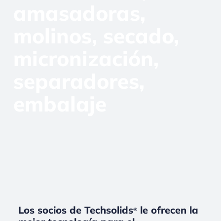
amasadoras,
molinos, secado,
micronización,
separadores,
embalaje
Los socios de Techsolids
le ofrecen la
®