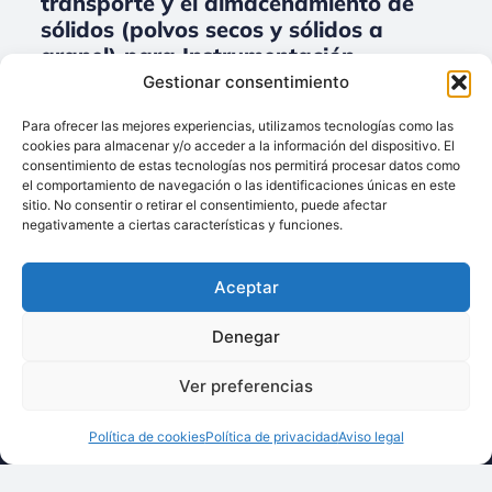
transporte y el almacenamiento de
sólidos (polvos secos y sólidos a
granel) para Instrumentación,
medición y reglaje.
Gestionar consentimiento
No data was found
Para ofrecer las mejores experiencias, utilizamos tecnologías como las
cookies para almacenar y/o acceder a la información del dispositivo. El
consentimiento de estas tecnologías nos permitirá procesar datos como
el comportamiento de navegación o las identificaciones únicas en este
sitio. No consentir o retirar el consentimiento, puede afectar
Llámenos:
negativamente a ciertas características y funciones.
+34 93 238 68 68
Techsolids
está
Dónde estamos:
®
Aceptar
formado por las
C/ Francisco Giner,
empresas que
27, bajos
Denegar
integran toda la
08012 Barcelona
tecnología y los
Ver preferencias
Escríbanos:
servicios para el
info@techsolids.com
procesamiento de
Política de cookies
Política de privacidad
Aviso legal
Síganos en redes
materiales
sociales