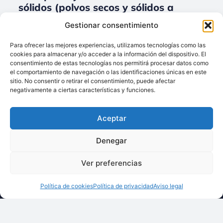
sólidos (polvos secos y sólidos a
granel) para Ingenierías.
Gestionar consentimiento
No data was found
Para ofrecer las mejores experiencias, utilizamos tecnologías como las
cookies para almacenar y/o acceder a la información del dispositivo. El
consentimiento de estas tecnologías nos permitirá procesar datos como
el comportamiento de navegación o las identificaciones únicas en este
sitio. No consentir o retirar el consentimiento, puede afectar
Llámenos:
negativamente a ciertas características y funciones.
+34 93 238 68 68
Techsolids
está
Dónde estamos:
®
Aceptar
formado por las
C/ Francisco Giner,
empresas que
27, bajos
Denegar
integran toda la
08012 Barcelona
tecnología y los
Ver preferencias
Escríbanos:
servicios para el
info@techsolids.com
procesamiento de
Política de cookies
Política de privacidad
Aviso legal
Síganos en redes
materiales
sociales
granulados y
polvos secos