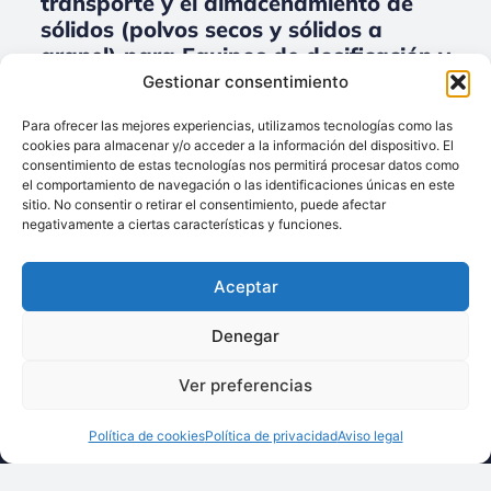
transporte y el almacenamiento de
sólidos (polvos secos y sólidos a
granel) para Equipos de dosificación y
el pesaje.
Gestionar consentimiento
No data was found
Para ofrecer las mejores experiencias, utilizamos tecnologías como las
cookies para almacenar y/o acceder a la información del dispositivo. El
consentimiento de estas tecnologías nos permitirá procesar datos como
el comportamiento de navegación o las identificaciones únicas en este
sitio. No consentir o retirar el consentimiento, puede afectar
Llámenos:
negativamente a ciertas características y funciones.
+34 93 238 68 68
Techsolids
está
Dónde estamos:
®
Aceptar
formado por las
C/ Francisco Giner,
empresas que
27, bajos
Denegar
integran toda la
08012 Barcelona
tecnología y los
Ver preferencias
Escríbanos:
servicios para el
info@techsolids.com
procesamiento de
Política de cookies
Política de privacidad
Aviso legal
Síganos en redes
materiales
sociales