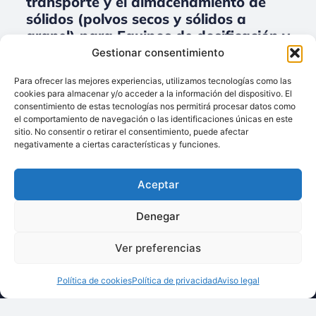
transporte y el almacenamiento de
sólidos (polvos secos y sólidos a
granel) para Equipos de dosificación y
el pesaje.
Gestionar consentimiento
No data was found
Para ofrecer las mejores experiencias, utilizamos tecnologías como las
cookies para almacenar y/o acceder a la información del dispositivo. El
consentimiento de estas tecnologías nos permitirá procesar datos como
el comportamiento de navegación o las identificaciones únicas en este
sitio. No consentir o retirar el consentimiento, puede afectar
Llámenos:
negativamente a ciertas características y funciones.
+34 93 238 68 68
Techsolids
está
Dónde estamos:
®
Aceptar
formado por las
C/ Francisco Giner,
empresas que
27, bajos
Denegar
integran toda la
08012 Barcelona
tecnología y los
Ver preferencias
Escríbanos:
servicios para el
info@techsolids.com
procesamiento de
Política de cookies
Política de privacidad
Aviso legal
Síganos en redes
materiales
sociales