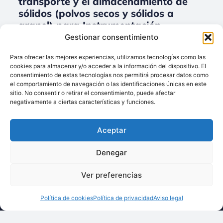
transporte y el almacenamiento de
sólidos (polvos secos y sólidos a
granel) para Instrumentación,
medición y reglaje.
Gestionar consentimiento
No data was found
Para ofrecer las mejores experiencias, utilizamos tecnologías como las
cookies para almacenar y/o acceder a la información del dispositivo. El
consentimiento de estas tecnologías nos permitirá procesar datos como
el comportamiento de navegación o las identificaciones únicas en este
sitio. No consentir o retirar el consentimiento, puede afectar
Llámenos:
negativamente a ciertas características y funciones.
+34 93 238 68 68
Techsolids
está
Dónde estamos:
®
Aceptar
formado por las
C/ Francisco Giner,
empresas que
27, bajos
Denegar
integran toda la
08012 Barcelona
tecnología y los
Ver preferencias
Escríbanos:
servicios para el
info@techsolids.com
procesamiento de
Política de cookies
Política de privacidad
Aviso legal
Síganos en redes
materiales
sociales