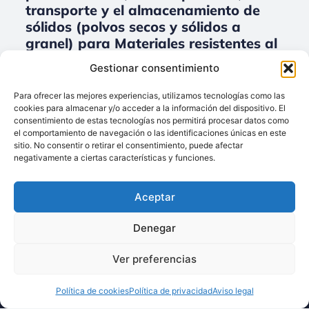
transporte y el almacenamiento de
sólidos (polvos secos y sólidos a
granel) para Materiales resistentes al
desgaste, revestimientos,
Gestionar consentimiento
antiadherentes y anticorrosión.
Para ofrecer las mejores experiencias, utilizamos tecnologías como las
No data was found
cookies para almacenar y/o acceder a la información del dispositivo. El
consentimiento de estas tecnologías nos permitirá procesar datos como
el comportamiento de navegación o las identificaciones únicas en este
sitio. No consentir o retirar el consentimiento, puede afectar
negativamente a ciertas características y funciones.
Llámenos:
+34 93 238 68 68
Aceptar
Techsolids
está
Dónde estamos:
®
formado por las
C/ Francisco Giner,
Denegar
empresas que
27, bajos
integran toda la
08012 Barcelona
Ver preferencias
tecnología y los
Escríbanos:
servicios para el
Política de cookies
Política de privacidad
Aviso legal
info@techsolids.com
procesamiento de