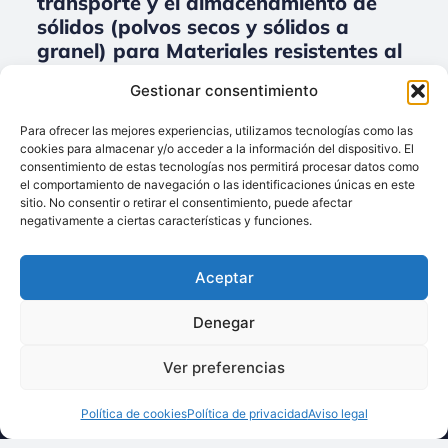
transporte y el almacenamiento de
sólidos (polvos secos y sólidos a
granel) para Materiales resistentes al
desgaste, revestimientos,
Gestionar consentimiento
antiadherentes y anticorrosión.
Para ofrecer las mejores experiencias, utilizamos tecnologías como las
No data was found
cookies para almacenar y/o acceder a la información del dispositivo. El
consentimiento de estas tecnologías nos permitirá procesar datos como
el comportamiento de navegación o las identificaciones únicas en este
sitio. No consentir o retirar el consentimiento, puede afectar
negativamente a ciertas características y funciones.
Llámenos:
+34 93 238 68 68
Techsolids
está
Dónde estamos:
Aceptar
®
formado por las
C/ Francisco Giner,
Denegar
empresas que
27, bajos
integran toda la
08012 Barcelona
Ver preferencias
tecnología y los
Escríbanos:
servicios para el
Política de cookies
Política de privacidad
Aviso legal
info@techsolids.com
procesamiento de