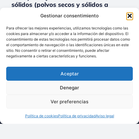
sólidos (polvos secos y sólidos a
granel) para Accesorios.
Gestionar consentimiento
No data was found
Para ofrecer las mejores experiencias, utilizamos tecnologías como las
cookies para almacenar y/o acceder a la información del dispositivo. El
consentimiento de estas tecnologías nos permitirá procesar datos como
el comportamiento de navegación o las identificaciones únicas en este
sitio. No consentir o retirar el consentimiento, puede afectar
Llámenos:
negativamente a ciertas características y funciones.
+34 93 238 68 68
Techsolids
está
Dónde estamos:
®
Aceptar
formado por las
C/ Francisco Giner,
empresas que
27, bajos
Denegar
integran toda la
08012 Barcelona
tecnología y los
Ver preferencias
Escríbanos:
servicios para el
info@techsolids.com
procesamiento de
Política de cookies
Política de privacidad
Aviso legal
Síganos en redes
materiales
sociales
granulados y
polvos secos