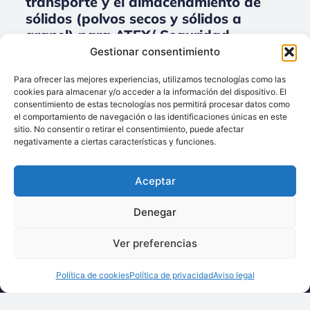
transporte y el almacenamiento de
sólidos (polvos secos y sólidos a
granel) para ATEX/ Seguridad
industrial.
Gestionar consentimiento
No data was found
Para ofrecer las mejores experiencias, utilizamos tecnologías como las
cookies para almacenar y/o acceder a la información del dispositivo. El
consentimiento de estas tecnologías nos permitirá procesar datos como
el comportamiento de navegación o las identificaciones únicas en este
sitio. No consentir o retirar el consentimiento, puede afectar
Llámenos:
negativamente a ciertas características y funciones.
+34 93 238 68 68
Techsolids
está
Dónde estamos:
®
Aceptar
formado por las
C/ Francisco Giner,
empresas que
27, bajos
Denegar
integran toda la
08012 Barcelona
tecnología y los
Ver preferencias
Escríbanos:
servicios para el
info@techsolids.com
procesamiento de
Política de cookies
Política de privacidad
Aviso legal
Síganos en redes
materiales
sociales