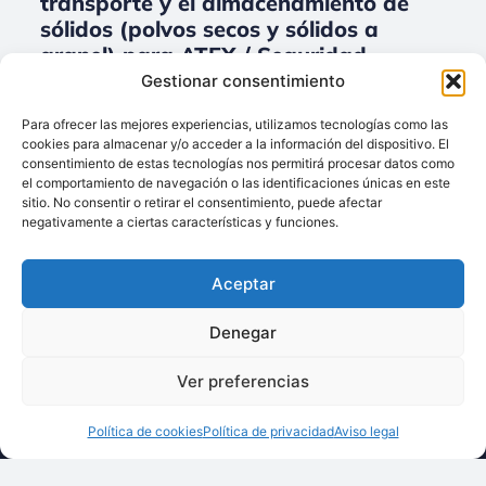
transporte y el almacenamiento de
sólidos (polvos secos y sólidos a
granel) para ATEX / Seguridad
industrial.
Gestionar consentimiento
No data was found
Para ofrecer las mejores experiencias, utilizamos tecnologías como las
cookies para almacenar y/o acceder a la información del dispositivo. El
consentimiento de estas tecnologías nos permitirá procesar datos como
el comportamiento de navegación o las identificaciones únicas en este
sitio. No consentir o retirar el consentimiento, puede afectar
Llámenos:
negativamente a ciertas características y funciones.
+34 93 238 68 68
Techsolids
está
Dónde estamos:
®
Aceptar
formado por las
C/ Francisco Giner,
empresas que
27, bajos
Denegar
integran toda la
08012 Barcelona
tecnología y los
Ver preferencias
Escríbanos:
servicios para el
info@techsolids.com
procesamiento de
Política de cookies
Política de privacidad
Aviso legal
Síganos en redes
materiales
sociales