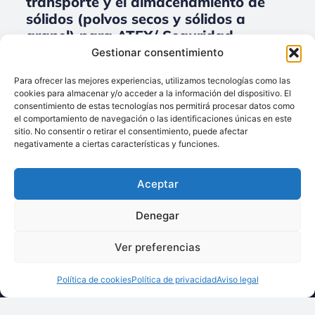
transporte y el almacenamiento de
sólidos (polvos secos y sólidos a
granel) para ATEX/ Seguridad
industrial.
Gestionar consentimiento
No data was found
Para ofrecer las mejores experiencias, utilizamos tecnologías como las
cookies para almacenar y/o acceder a la información del dispositivo. El
consentimiento de estas tecnologías nos permitirá procesar datos como
el comportamiento de navegación o las identificaciones únicas en este
sitio. No consentir o retirar el consentimiento, puede afectar
Llámenos:
negativamente a ciertas características y funciones.
+34 93 238 68 68
Techsolids
está
Dónde estamos:
®
Aceptar
formado por las
C/ Francisco Giner,
empresas que
27, bajos
Denegar
integran toda la
08012 Barcelona
tecnología y los
Ver preferencias
Escríbanos:
servicios para el
info@techsolids.com
procesamiento de
Política de cookies
Política de privacidad
Aviso legal
Síganos en redes
materiales
sociales