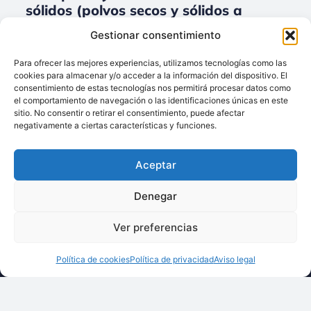
sólidos (polvos secos y sólidos a
granel) para Accesorios.
Gestionar consentimiento
No data was found
Para ofrecer las mejores experiencias, utilizamos tecnologías como las
cookies para almacenar y/o acceder a la información del dispositivo. El
consentimiento de estas tecnologías nos permitirá procesar datos como
el comportamiento de navegación o las identificaciones únicas en este
sitio. No consentir o retirar el consentimiento, puede afectar
Llámenos:
negativamente a ciertas características y funciones.
+34 93 238 68 68
Techsolids
está
Dónde estamos:
®
Aceptar
formado por las
C/ Francisco Giner,
empresas que
27, bajos
Denegar
integran toda la
08012 Barcelona
tecnología y los
Ver preferencias
Escríbanos:
servicios para el
info@techsolids.com
procesamiento de
Política de cookies
Política de privacidad
Aviso legal
Síganos en redes
materiales
sociales
granulados y
polvos secos