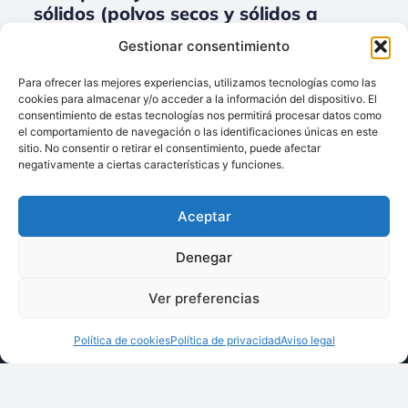
sólidos (polvos secos y sólidos a
granel) para Accesorios.
Gestionar consentimiento
No data was found
Para ofrecer las mejores experiencias, utilizamos tecnologías como las
cookies para almacenar y/o acceder a la información del dispositivo. El
consentimiento de estas tecnologías nos permitirá procesar datos como
el comportamiento de navegación o las identificaciones únicas en este
sitio. No consentir o retirar el consentimiento, puede afectar
Llámenos:
negativamente a ciertas características y funciones.
+34 93 238 68 68
Techsolids
está
Dónde estamos:
®
Aceptar
formado por las
C/ Francisco Giner,
empresas que
27, bajos
Denegar
integran toda la
08012 Barcelona
tecnología y los
Ver preferencias
Escríbanos:
servicios para el
info@techsolids.com
procesamiento de
Política de cookies
Política de privacidad
Aviso legal
Síganos en redes
materiales
sociales
granulados y
polvos secos