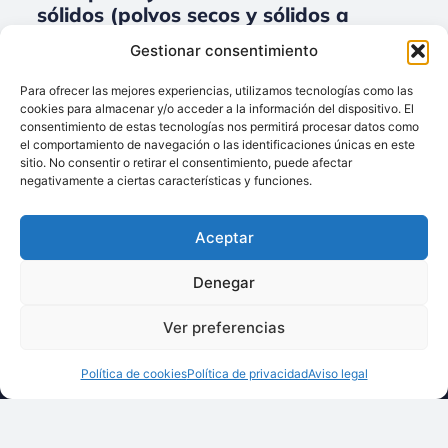
sólidos (polvos secos y sólidos a
granel) para Accesorios.
Gestionar consentimiento
No data was found
Para ofrecer las mejores experiencias, utilizamos tecnologías como las
cookies para almacenar y/o acceder a la información del dispositivo. El
consentimiento de estas tecnologías nos permitirá procesar datos como
el comportamiento de navegación o las identificaciones únicas en este
sitio. No consentir o retirar el consentimiento, puede afectar
Llámenos:
negativamente a ciertas características y funciones.
+34 93 238 68 68
Techsolids
está
Dónde estamos:
®
Aceptar
formado por las
C/ Francisco Giner,
empresas que
27, bajos
Denegar
integran toda la
08012 Barcelona
tecnología y los
Ver preferencias
Escríbanos:
servicios para el
info@techsolids.com
procesamiento de
Política de cookies
Política de privacidad
Aviso legal
Síganos en redes
materiales
sociales
granulados y
polvos secos