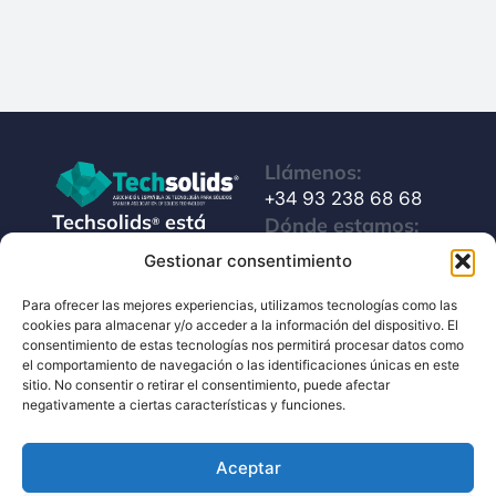
Llámenos:
+34 93 238 68 68
Techsolids
está
Dónde estamos:
®
formado por las
C/ Francisco Giner,
Gestionar consentimiento
empresas que
27, bajos
integran toda la
Para ofrecer las mejores experiencias, utilizamos tecnologías como las
08012 Barcelona
cookies para almacenar y/o acceder a la información del dispositivo. El
tecnología y los
consentimiento de estas tecnologías nos permitirá procesar datos como
Escríbanos:
servicios para el
el comportamiento de navegación o las identificaciones únicas en este
info@techsolids.com
procesamiento de
sitio. No consentir o retirar el consentimiento, puede afectar
negativamente a ciertas características y funciones.
Síganos en redes
materiales
sociales
granulados y
Aceptar
polvos secos