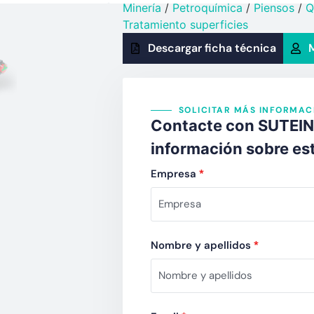
Minería
/
Petroquímica​
/
Piensos
/
Q
Tratamiento superficies
Descargar ficha técnica
M
SOLICITAR MÁS INFORMAC
Contacte con SUTEIN, 
información sobre es
Empresa
*
Nombre y apellidos
*