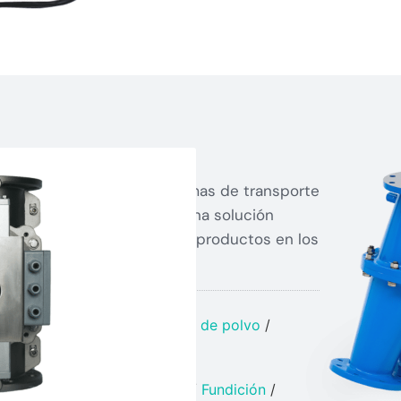
roducto
parte esencial en los sistemas de transporte
 TBMA, podemos ofrecerle una solución
ger una amplia variedad de productos en los
o
/
Sistemas de transferencia de polvo
/
Válvulas desviadoras
lástico​
/
Cerámica y Vidrio​
/
Fundición
/