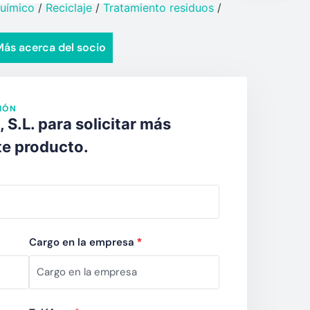
uímico​
/
Reciclaje
/
Tratamiento residuos
/
ás acerca del socio
IÓN
S.L. para solicitar más
te producto.
Cargo en la empresa
*