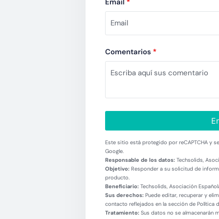
Email
*
Comentarios
*
En
Este sitio está protegido por reCAPTCHA y se 
Google.
Responsable de los datos:
Techsolids, Asoci
Objetivo:
Responder a su solicitud de informa
producto.
Beneficiario:
Techsolids, Asociación Española
Sus derechos:
Puede editar, recuperar y eli
contacto reflejados en la sección de Política 
Tratamiento:
Sus datos no se almacenarán más