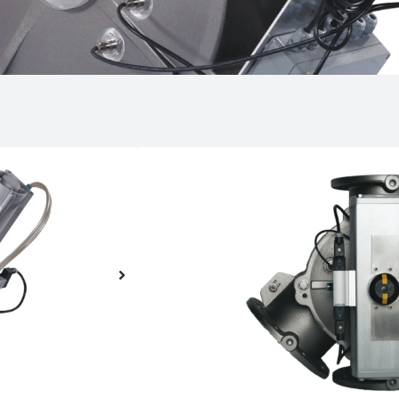
Descripción del p
Las válvulas desviadoras son una 
neumáticos y de caída libre. Con
adecuada para desviar y/o conver
procesos más comunes.
Gama de producto:
Separadores
/
Separadores de polv
Sistemas de transporte neumático
/
Sector de producto:
Agrícola
/
Alimentación
/
Caucho y P