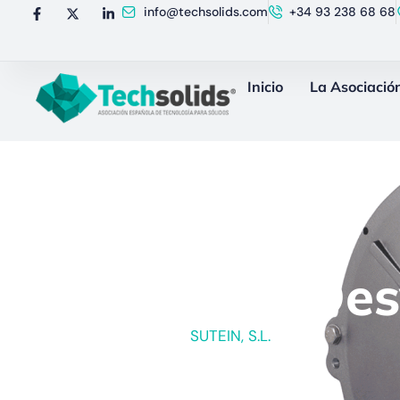
info@techsolids.com
+34 93 238 68 68
Inicio
La Asociació
Válvulas De
Un producto de
SUTEIN, S.L.