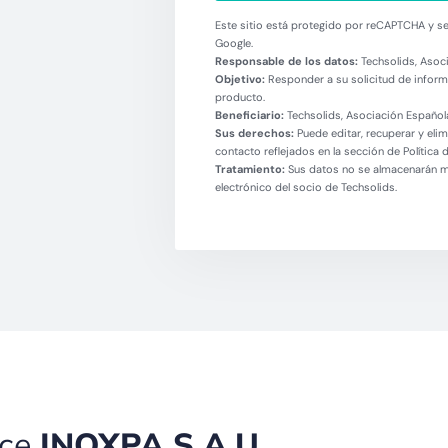
Este sitio está protegido por reCAPTCHA y se 
Google.
Responsable de los datos:
Techsolids, Asoci
Objetivo:
Responder a su solicitud de informa
producto.
Beneficiario:
Techsolids, Asociación Española
Sus derechos:
Puede editar, recuperar y eli
contacto reflejados en la sección de Política 
Tratamiento:
Sus datos no se almacenarán más
electrónico del socio de Techsolids.
ece
INOXPA S.A.U.