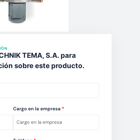
co
/
Minería
/
Químico​
ás acerca del socio
IÓN
CHNIK TEMA, S.A. para
ción sobre este producto.
Cargo en la empresa
*