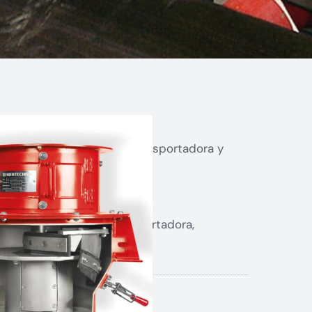
roducto
 automática sobre cinta trasportadora y
tra para su análisis.
e la cinta trasportadora
 vertido de la cinta trasportadora,
 no presurizado.