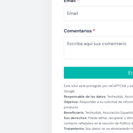
Email
*
Comentarios
*
En
Este sitio está protegido por reCAPTCHA y se 
Google.
Responsable de los datos:
Techsolids, Asoci
Objetivo:
Responder a su solicitud de informa
producto.
Beneficiario:
Techsolids, Asociación Española
Sus derechos:
Puede editar, recuperar y eli
contacto reflejados en la sección de Política 
Tratamiento:
Sus datos no se almacenarán más