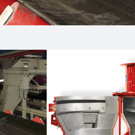
Descripción del p
Instalaciones de toma de muestra
elementos de preparación de mues
Toma de muestra de martillo, sobr
Toma de muestra de Cuchara, en el
Toma de muestra en tubo vertical
Gama de producto:
Toma muestras