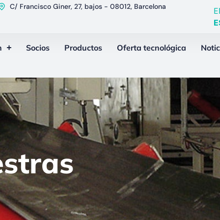
C/ Francisco Giner, 27, bajos - 08012, Barcelona
E
E
n
Socios
Productos
Oferta tecnológica
Notic
stras