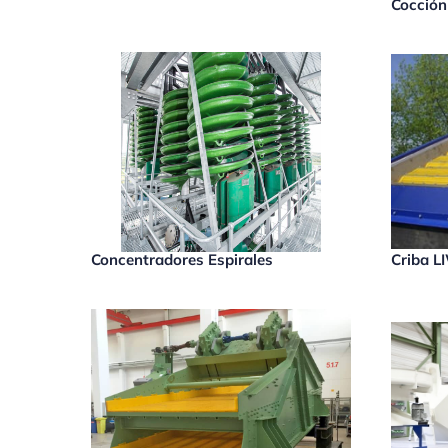
Cocción
Concentradores Espirales
Criba L