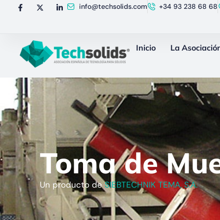
info@techsolids.com
+34 93 238 68 68
Inicio
La Asociació
Toma de Mue
Un producto de
SIEBTECHNIK TEMA, S.A.