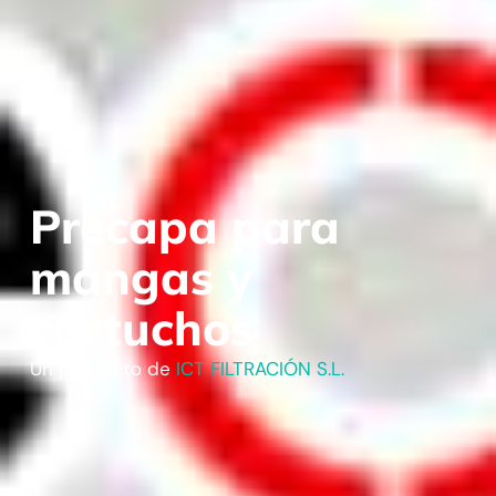
Precapa para
mangas y
cartuchos
Un producto de
ICT FILTRACIÓN S.L.