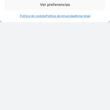
Ver preferencias
Política de cookies
Política de privacidad
Aviso legal
Detectores de fugas
Elementos filtrantes
plisados
Filtros para lecho
Mangas y bolsas
fluido
filtrantes