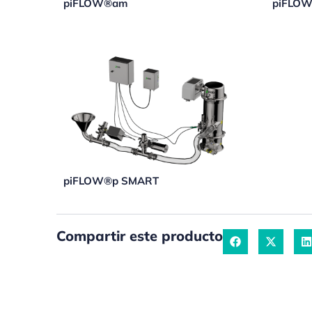
piFLOW®am
piFLOW
piFLOW®p SMART
Compartir este producto