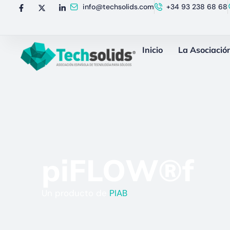
info@techsolids.com
+34 93 238 68 68
Inicio
La Asociació
piFLOW®f
Un producto de
PIAB