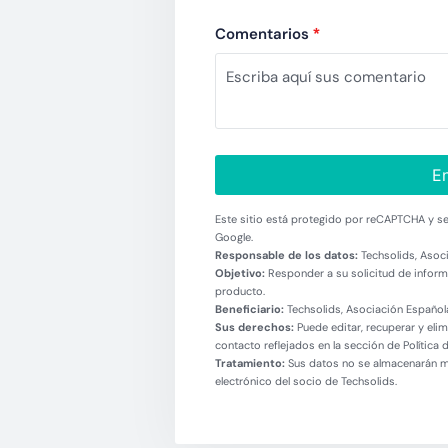
Comentarios
*
En
Este sitio está protegido por reCAPTCHA y se 
Google.
Responsable de los datos:
Techsolids, Asoci
Objetivo:
Responder a su solicitud de informa
producto.
Beneficiario:
Techsolids, Asociación Española
Sus derechos:
Puede editar, recuperar y eli
contacto reflejados en la sección de Política 
Tratamiento:
Sus datos no se almacenarán más
electrónico del socio de Techsolids.