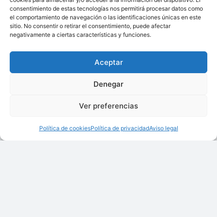
consentimiento de estas tecnologías nos permitirá procesar datos como
Teléfono
*
el comportamiento de navegación o las identificaciones únicas en este
sitio. No consentir o retirar el consentimiento, puede afectar
negativamente a ciertas características y funciones.
Aceptar
Comentarios
*
Denegar
Ver preferencias
Política de cookies
Política de privacidad
Aviso legal
Enviar consulta
Este sitio está protegido por reCAPTCHA y se aplican la
política de privacidad y los términos de servicio de Google.
Responsable de los datos:
Techsolids, Asociación Española
de Tecnología para Sólidos, NIF: G66231515
Objetivo:
Responder a su solicitud de información por parte
del socio de Techsolids propietario del producto.
Beneficiario:
Techsolids, Asociación Española de Tecnología
para Sólidos