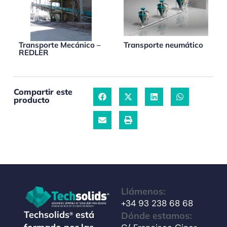
Transporte Mecánico –
Transporte neumático
REDLER
Compartir este
producto
Llámenos:
+34 93 238 68 68
Techsolids
está
Dónde estamos:
®