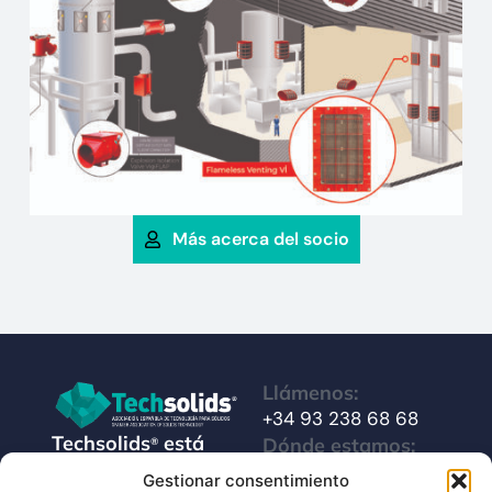
Más acerca del socio
Llámenos:
+34 93 238 68 68
Techsolids
está
Dónde estamos:
®
formado por las
C/ Francisco Giner,
Gestionar consentimiento