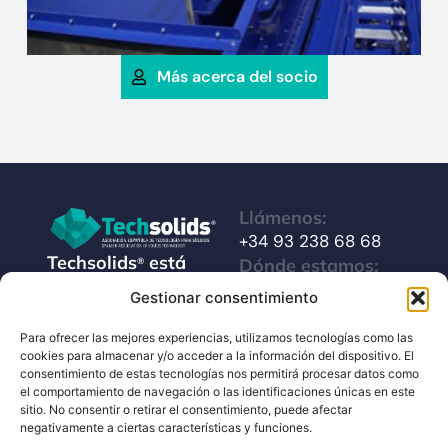
Más acerca del socio
Llámenos:
+34 93 238 68 68
Techsolids
está
Dónde estamos:
®
formado por las
C/ Francisco Giner,
Gestionar consentimiento
empresas que
27, bajos
integran toda la
Para ofrecer las mejores experiencias, utilizamos tecnologías como las
08012 Barcelona
cookies para almacenar y/o acceder a la información del dispositivo. El
tecnología y los
consentimiento de estas tecnologías nos permitirá procesar datos como
Escríbanos:
servicios para el
el comportamiento de navegación o las identificaciones únicas en este
info@techsolids.com
procesamiento de
sitio. No consentir o retirar el consentimiento, puede afectar
negativamente a ciertas características y funciones.
Síganos en redes
materiales