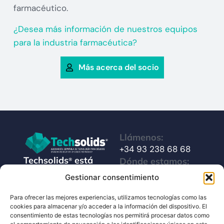
farmacéutico.
¿Desea más información de nuestros equipos
para la industria farmacéutica?
Más acerca del socio
Llámenos:
+34 93 238 68 68
Techsolids
está
Dónde estamos:
®
formado por las
C/ Francisco Giner,
Gestionar consentimiento
empresas que
27, bajos
integran toda la
Para ofrecer las mejores experiencias, utilizamos tecnologías como las
08012 Barcelona
cookies para almacenar y/o acceder a la información del dispositivo. El
tecnología y los
consentimiento de estas tecnologías nos permitirá procesar datos como
Escríbanos:
servicios para el