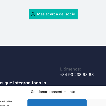
Más acerca del socio
Llámenos:
+34 93 238 68 68
s que integran toda la
amiento de materiales
Gestionar consentimiento
Escríbanos:
info@techsolids.com
kies para
de estas