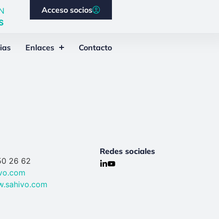
Acceso socios
N
S
ias
Enlaces
Contacto
Redes sociales
50 26 62
ivo.com
w.sahivo.com