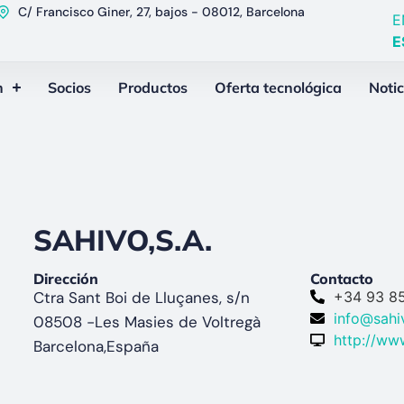
C/ Francisco Giner, 27, bajos - 08012, Barcelona
E
E
n
Socios
Productos
Oferta tecnológica
Notic
SAHIVO,S.A.
Dirección
Contacto
Ctra Sant Boi de Lluçanes, s/n
+34 93 8
info@sah
08508 -
Les Masies de Voltregà
http://ww
Barcelona,
España