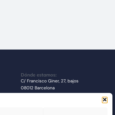
Dónde estamos:
C/ Francisco Giner, 27, bajos
08012 Barcelona
Síganos en redes sociales