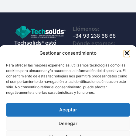
Llámenos:
+34 93 238 68 68
Techsolids
está
Dónde estamos:
®
formado por las
C/ Francisco Giner,
Gestionar consentimiento
empresas que
27, bajos
integran toda la
Para ofrecer las mejores experiencias, utilizamos tecnologías como las
08012 Barcelona
cookies para almacenar y/o acceder a la información del dispositivo. El
tecnología y los
consentimiento de estas tecnologías nos permitirá procesar datos como
Escríbanos:
servicios para el
el comportamiento de navegación o las identificaciones únicas en este
info@techsolids.com
procesamiento de
sitio. No consentir o retirar el consentimiento, puede afectar
negativamente a ciertas características y funciones.
Síganos en redes
materiales
sociales
granulados y
Aceptar
polvos secos
Denegar
©2026 Techsolids® - Todos los derechos reservados