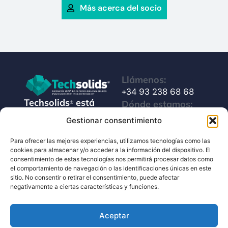
Más acerca del socio
Llámenos:
+34 93 238 68 68
Techsolids
está
Dónde estamos:
®
formado por las
C/ Francisco Giner,
Gestionar consentimiento
empresas que
27, bajos
integran toda la
Para ofrecer las mejores experiencias, utilizamos tecnologías como las
08012 Barcelona
cookies para almacenar y/o acceder a la información del dispositivo. El
tecnología y los
consentimiento de estas tecnologías nos permitirá procesar datos como
Escríbanos:
servicios para el
el comportamiento de navegación o las identificaciones únicas en este
info@techsolids.com
procesamiento de
sitio. No consentir o retirar el consentimiento, puede afectar
negativamente a ciertas características y funciones.
Síganos en redes
materiales
sociales
granulados y
Aceptar
polvos secos