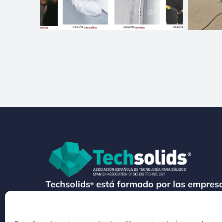
Techsolids
está formado por las empresa
®
tecnología y los servicios para el proces
granulados y polvos secos