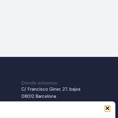
Dónde estamos:
C/ Francisco Giner, 27, bajos
08012 Barcelona
Síganos en redes sociales