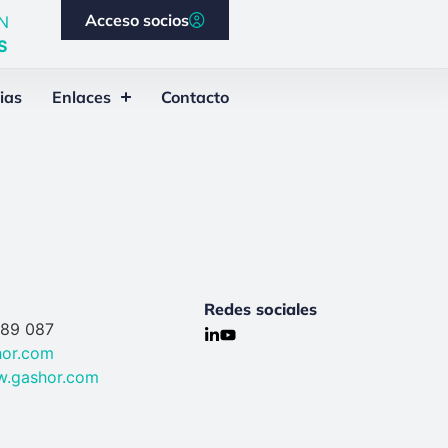
Acceso socios
N
S
ias
Enlaces
Contacto
Redes sociales
589 087
hor.com
w.gashor.com