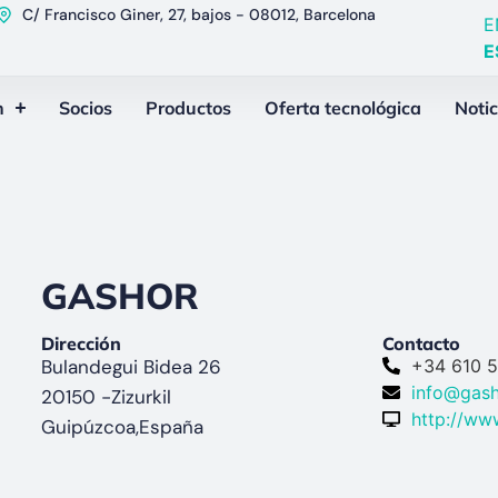
C/ Francisco Giner, 27, bajos - 08012, Barcelona
E
E
n
Socios
Productos
Oferta tecnológica
Notic
GASHOR
Dirección
Contacto
Bulandegui Bidea 26
+34 610 
info@gas
20150 -
Zizurkil
http://ww
Guipúzcoa,
España