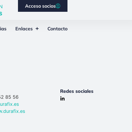
Acceso socios
N
S
ias
Enlaces
Contacto
Redes sociales
52 85 56
urafix.es
.durafix.es