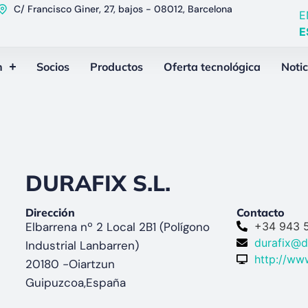
C/ Francisco Giner, 27, bajos - 08012, Barcelona
E
E
n
Socios
Productos
Oferta tecnológica
Notic
DURAFIX S.L.
Dirección
Contacto
Elbarrena nº 2 Local 2B1 (Polígono
+34 943 
durafix@d
Industrial Lanbarren)
http://www
20180 -
Oiartzun
Guipuzcoa,
España