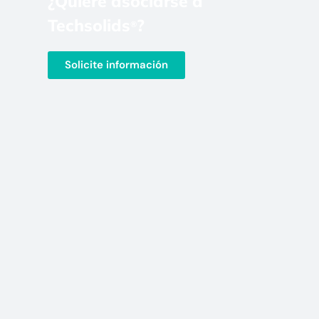
¿Quiere asociarse a
Techsolids
?
®
Solicite información