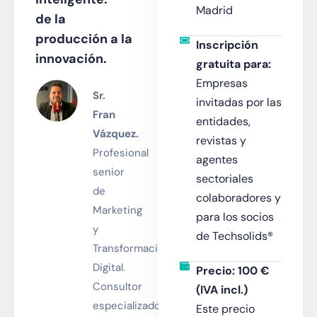
Madrid
de la
producción a la
Inscripción
innovación.
gratuita para:
Empresas
Sr.
invitadas por las
Fran
entidades,
Vázquez.
revistas y
Profesional
agentes
senior
sectoriales
de
colaboradores y
Marketing
para los socios
y
de Techsolids®
Transformación
Digital.
Precio: 100 €
Consultor
(IVA incl.)
especializado
Este precio