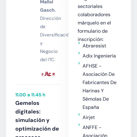
Mallol
sectoriales
Gasch.
colaboradores
Dirección
márquelo en el
de
formulario de
Diversificación
inscripción:
y
Abraresist
Negocio
Adix Ingeniería
del ITC.
AFHSE -
Asociación De
Fabricantes De
Harinas Y
11.00 a 11.45 h
Sémolas De
Gemelos
España
digitales:
Airjet
simulación y
ANFFE -
optimización de
Asociación