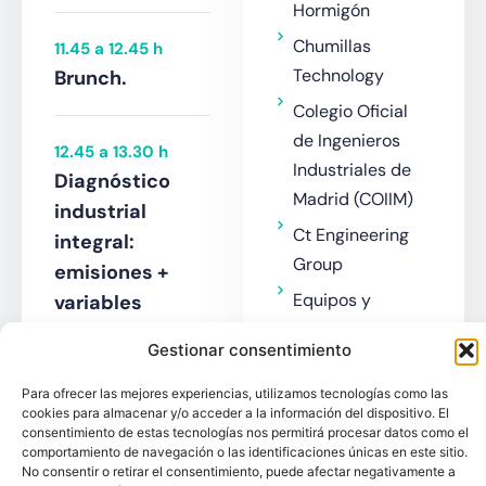
Hormigón
Chumillas
11.45 a 12.45 h
Technology
Brunch.
Colegio Oficial
de Ingenieros
12.45 a 13.30 h
Industriales de
Diagnóstico
Madrid (COIIM)
industrial
Ct Engineering
integral:
Group
emisiones +
Equipos y
variables
Procesos
auxiliares para
Gestionar consentimiento
Levante
optimizar
filtración.
Eralki
Para ofrecer las mejores experiencias, utilizamos tecnologías como las
cookies para almacenar y/o acceder a la información del dispositivo. El
Engineering
consentimiento de estas tecnologías nos permitirá procesar datos como el
Sr.
comportamiento de navegación o las identificaciones únicas en este sitio.
Fike
No consentir o retirar el consentimiento, puede afectar negativamente a
Aitor