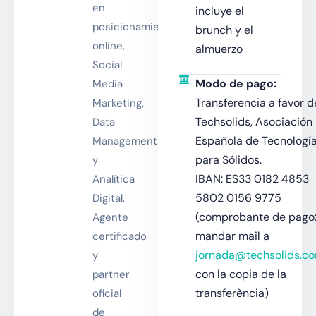
en
incluye el
posicionamiento
brunch y el
online,
almuerzo
Social
Modo de pago:
Media
Transferencia a favor d
Marketing,
Techsolids, Asociación
Data
Española de Tecnologí
Management
para Sólidos.
y
IBAN: ES33 0182 4853
Analítica
5802 0156 9775
Digital.
(comprobante de pago
Agente
mandar mail a
certificado
jornada@techsolids.c
y
con la copia de la
partner
transferència)
oficial
de