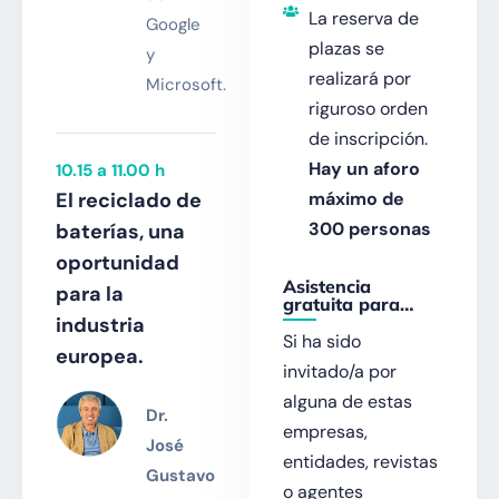
La reserva de
Google
plazas se
y
realizará por
Microsoft.
riguroso orden
de inscripción.
Hay un aforo
10.15 a 11.00 h
máximo de
El reciclado de
300 personas
baterías, una
oportunidad
Asistencia
para la
gratuita para…
industria
Si ha sido
europea.
invitado/a por
alguna de estas
Dr.
empresas,
José
entidades, revistas
Gustavo
o agentes