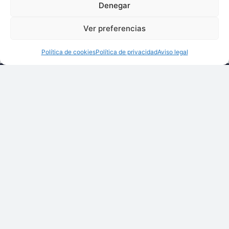
Denegar
Transportadores De Arrastre Por Cadena O Cable
Con Discos
Ofrecido por:
Ver preferencias
SAHIVO,S.A.
Política de cookies
Política de privacidad
Aviso legal
Llámenos:
+34 93 238 68 68
Techsolids
está
Dónde estamos:
®
formado por las
C/ Francisco Giner,
empresas que
27, bajos
integran toda la
08012 Barcelona
tecnología y los
Escríbanos:
servicios para el
info@techsolids.com
procesamiento de
Síganos en redes
materiales
sociales
granulados y