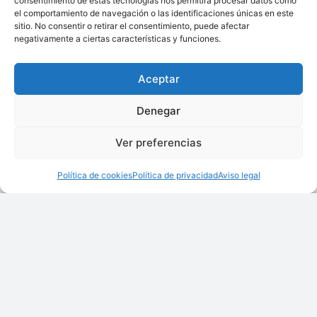
consentimiento de estas tecnologías nos permitirá procesar datos como
el comportamiento de navegación o las identificaciones únicas en este
sitio. No consentir o retirar el consentimiento, puede afectar
negativamente a ciertas características y funciones.
Aceptar
Denegar
Ver preferencias
Política de cookies
Política de privacidad
Aviso legal
Válvula De Aislamiento VENTEX®
Ofrecido por:
ADIX INGENIERÍA