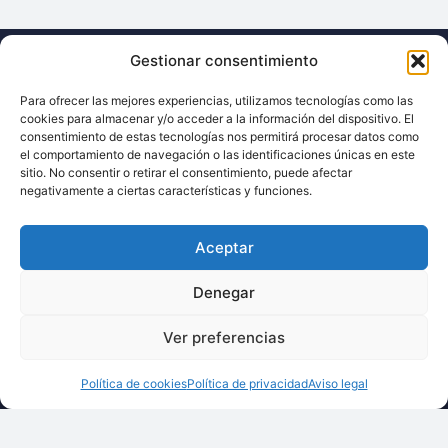
Gestionar consentimiento
Llámenos:
Para ofrecer las mejores experiencias, utilizamos tecnologías como las
+34 93 238 68 68
cookies para almacenar y/o acceder a la información del dispositivo. El
Techsolids
está
Dónde estamos:
®
consentimiento de estas tecnologías nos permitirá procesar datos como
formado por las
C/ Francisco Giner,
el comportamiento de navegación o las identificaciones únicas en este
sitio. No consentir o retirar el consentimiento, puede afectar
empresas que
27, bajos
negativamente a ciertas características y funciones.
integran toda la
08012 Barcelona
tecnología y los
Aceptar
Escríbanos:
servicios para el
info@techsolids.com
procesamiento de
Denegar
Síganos en redes
materiales
sociales
granulados y
Ver preferencias
polvos secos
Política de cookies
Política de privacidad
Aviso legal
©2026 Techsolids® - Todos los derechos reservados
Política de Privacidad de Datos
Política de Cookies