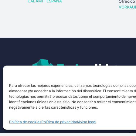
CALAMIT ESPAÑA
Ofrecido
VORKAU
Techsolids
está formado por las empresa
®
Para ofrecer las mejores experiencias, utilizamos tecnologías como las coo
almacenar y/o acceder a la información del dispositivo. El consentimiento 
tecnología y los servicios para el proces
tecnologías nos permitirá procesar datos como el comportamiento de nave
granulados y polvos secos
identificaciones únicas en este sitio. No consentir o retirar el consentimien
negativamente a ciertas características y funciones.
Política de cookies
Política de privacidad
Aviso legal
©2026 Techsolids® - Todos los derechos reservados
Pol