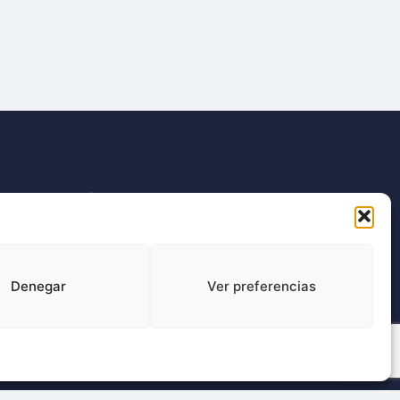
Dónde estamos:
C/ Francisco Giner, 27, bajos
08012 Barcelona
Denegar
Ver preferencias
Síganos en redes sociales