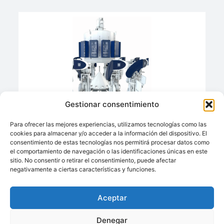
Gestionar consentimiento
ROTO-PACKER® RVT
Para ofrecer las mejores experiencias, utilizamos tecnologías como las
Ofrecido por:
cookies para almacenar y/o acceder a la información del dispositivo. El
HAVER & BOECKER IBERICA
consentimiento de estas tecnologías nos permitirá procesar datos como
el comportamiento de navegación o las identificaciones únicas en este
sitio. No consentir o retirar el consentimiento, puede afectar
negativamente a ciertas características y funciones.
Llámenos:
Aceptar
+34 93 238 68 68
Techsolids
está
Dónde estamos:
®
Denegar