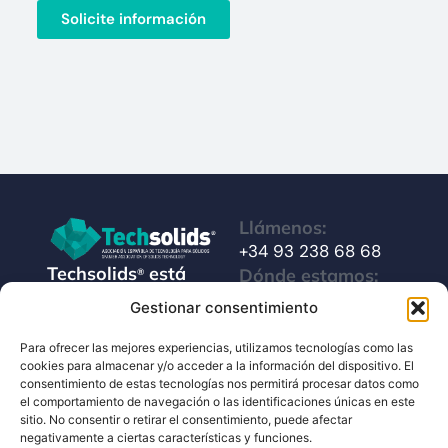
Solicite información
Llámenos:
+34 93 238 68 68
Techsolids
está
Dónde estamos:
®
formado por las
C/ Francisco Giner,
Gestionar consentimiento
empresas que
27, bajos
integran toda la
Para ofrecer las mejores experiencias, utilizamos tecnologías como las
08012 Barcelona
cookies para almacenar y/o acceder a la información del dispositivo. El
tecnología y los
consentimiento de estas tecnologías nos permitirá procesar datos como
Escríbanos:
servicios para el
el comportamiento de navegación o las identificaciones únicas en este
info@techsolids.com
procesamiento de
sitio. No consentir o retirar el consentimiento, puede afectar
negativamente a ciertas características y funciones.
Síganos en redes