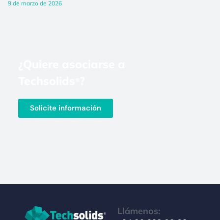
9 de marzo de 2026
¿Quiere asociarse a
Techsolids
?
®
Solicite información
Llámenos: