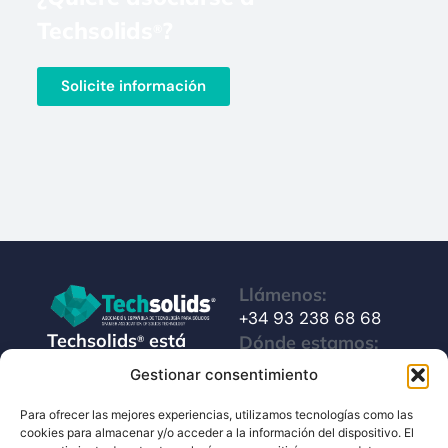
Techsolids
?
®
Solicite información
Llámenos:
+34 93 238 68 68
Techsolids
está
Dónde estamos:
®
formado por las
C/ Francisco Giner,
Gestionar consentimiento
empresas que
27, bajos
integran toda la
Para ofrecer las mejores experiencias, utilizamos tecnologías como las
08012 Barcelona
cookies para almacenar y/o acceder a la información del dispositivo. El
tecnología y los